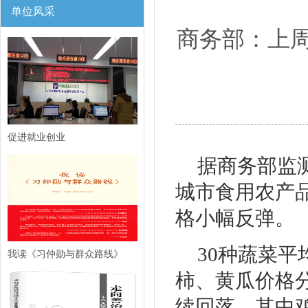
单位风采
商务部：上
促进就业创业
据商务部监测
城市食用农产
格小幅反弹。
30种蔬菜平
我读《习仲勋与群众路线》
柿、黄瓜价格分别
续回落，其中