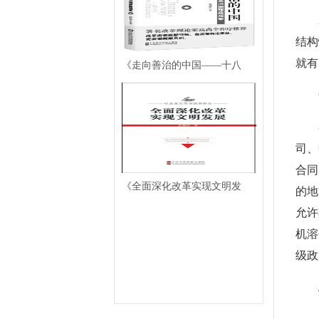
结构
就有
《走向善治的中国——十八
司、
合同
《全面深化改革实现文明发
的地
允许
机溶
级政