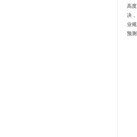
高度
决，
业规
预测