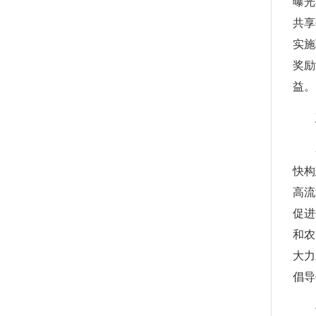
曝光
共享
实施
奖励
益。
快构
高流
促进
和农
大力
倡导