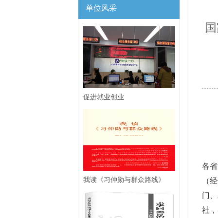
单位风采
国
促进就业创业
各省
我读《习仲勋与群众路线》
（经
门、
社，