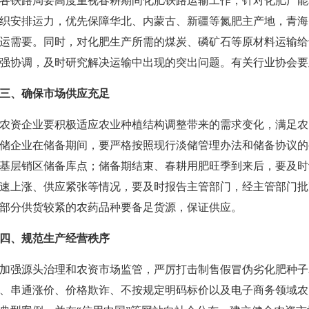
各铁路局要高度重视春耕期间化肥铁路运输工作，针对化肥产能
织安排运力，优先保障华北、内蒙古、新疆等氮肥主产地，青海
运需要。同时，对化肥生产所需的煤炭、磷矿石等原材料运输给
强协调，及时研究解决运输中出现的突出问题。有关行业协会要
三、确保市场供应充足
农资企业要积极适应农业种植结构调整带来的需求变化，满足农
储企业在储备期间，要严格按照现行淡储管理办法和储备协议的
基层销区储备库点；储备期结束、春耕用肥旺季到来后，要及时
速上涨、供应紧张等情况，要及时报告主管部门，经主管部门批
部分供货较紧的农药品种要备足货源，保证供应。
四、规范生产经营秩序
加强源头治理和农资市场监管，严厉打击制售假冒伪劣化肥种子
、串通涨价、价格欺诈、不按规定明码标价以及电子商务领域农