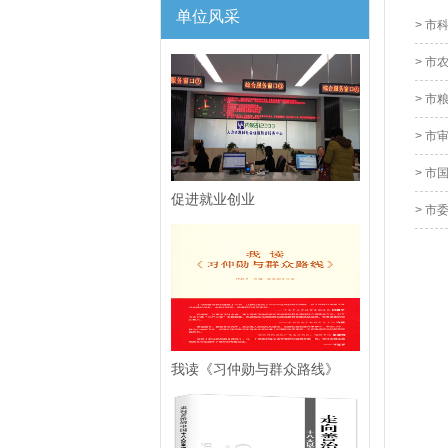
单位风采
> 市
> 市
> 市
> 市
> 市
促进就业创业
> 市
我读《习仲勋与群众路线》