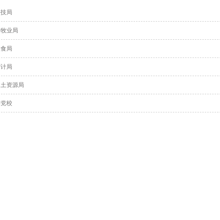
科技局
农牧业局
粮食局
审计局
国土资源局
委党校